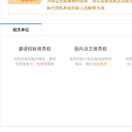
为保证您能够顺利投标，请在投标或购买招标
标代理机构或招标人的解释为准。
相关单位
邀请招标推荐权
面向业主推荐权
与您业务匹配的项目，邀请
急需采购大批设备或材料的
对
您直接参与，
免资格预审
项目，我们
优先推荐
目