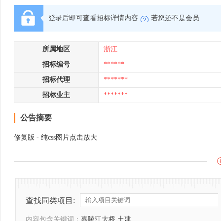
登录后即可查看招标详情内容
若您还不是会员
所属地区
浙江
招标编号
******
招标代理
*******
招标业主
*******
公告摘要
修复版 - 纯css图片点击放大
查找同类项目:
内容包含关键词：
嘉陵江大桥 土建