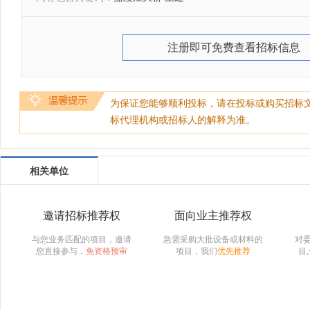
注册即可免费查看招标信息
为保证您能够顺利投标，请在投标或购买招标
标代理机构或招标人的解释为准。
相关单位
邀请招标推荐权
面向业主推荐权
与您业务匹配的项目，邀请
急需采购大批设备或材料的
对
您直接参与，
免资格预审
项目，我们
优先推荐
目