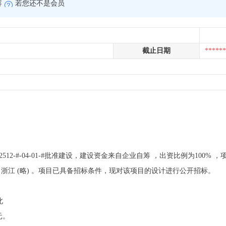
容
若您还不是会员
截止日期
******
以2512-#-04-01-#批准建设，建设资金来自企业自筹 ，出资比例为100% ，项
理机构为 浙江 (略) 。项目已具备招标条件，现对该项目的设计进行公开招标。
北
元。