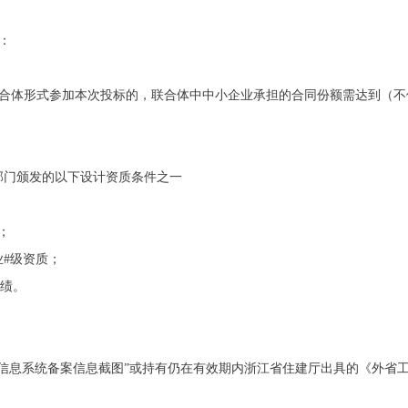
：
联合体形式参加本次投标的，联合体中中小企业承担的合同份额需达到
（不
管部门颁发的以下设计资质条件之一
；
#级资质；
业绩。
。
(略) 信息系统备案信息截图”或持有仍在有效期内浙江省住建厅出具的《外