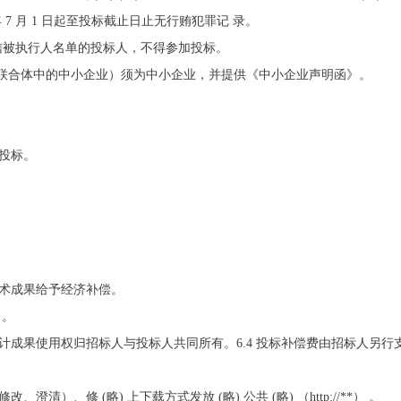
年 7 月 1 日起至投标截止日止无行贿犯罪记 录。
入失信被执行人名单的投标人，不得参加投标。
（或联合体中的中小企业）须为中小企业，并提供《中小企业声明函》。
招投标。
技术成果给予经济补偿。
 。
设计成果使用权归招标人与投标人共同所有。6.4 投标补偿费由招标人另行
澄清）、修 (略) 上下载方式发放 (略) 公共 (略) （http://**） 。