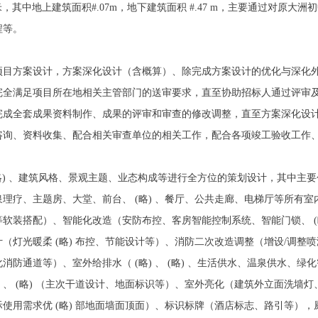
 平方米，其中地上建筑面积#.07m，地下建筑面积 #.47 m，主要通过对
程等。
项目方案设计，方案深化设计（含概算）、除完成方案设计的优化与深化
完全满足项目所在地相关主管部门的送审要求，直至协助招标人通过评审
完成全套成果资料制作、成果的评审和审查的修改调整，直至方案深化设
咨询、资料收集、配合相关审查单位的相关工作，配合各项竣工验收工作
 (略) 、建筑风格、景观主题、业态构成等进行全方位的策划设计，其中
理疗、主题房、大堂、前台、 (略) 、餐厅、公共走廊、电梯厅等所有
软装搭配）、智能化改造（安防布控、客房智能控制系统、智能门锁、 (
（灯光暖柔 (略) 布控、节能设计等）、消防二次改造调整（增设/调整
防通道等）、室外给排水（ (略) 、 (略) 、生活供水、温泉供水、
、 (略) （主次干道设计、地面标识等）、室外亮化（建筑外立面洗墙
使用需求优 (略) 部地面墙面顶面）、标识标牌（酒店标志、路引等）