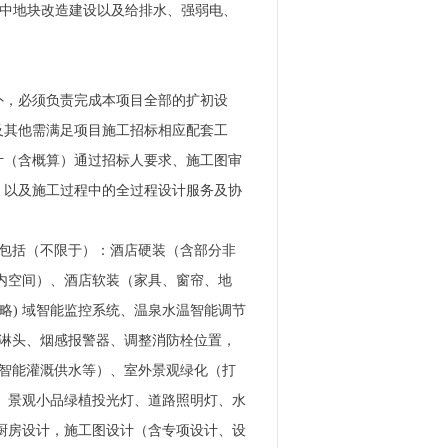
原大洲初中地块改造建设以及给排水、强弱电、
外，必须负责完成本项目全部的扩初设
及其他需满足项目施工招标相应配套工
计（含概算）通过招标人要求、施工图审
、以及施工过程中的全过程设计服务及协
主要包括（不限于）：酒店硬装（含部分非
室内空间）、酒店软装（家具、窗帘、地
略) 域智能监控系统、温泉水温智能调节
喷淋头、烟感报警器、调整消防栓位置，
绿化智能灌溉供水等）、室外景观绿化（打
灯、景观小品绿植投光灯、道路照明灯、水
，厨房设计，施工图设计（含专项设计、设