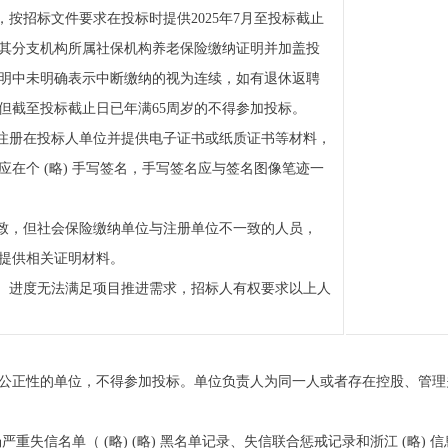
，按招标文件要求在投标时提供2025年7月至投标截止
其分支机构所属社保机构养老保险缴纳证明并加盖投
明中未明确表示中断缴纳的视为连续，如有退休返聘
但截至投标截止日已年满65周岁的不得参加投标。
须注册在投标人单位并提供电子证书或纸质证书等材料，
在个 (略) 手写签名，手写签名应与签名图像笔迹一
一致，但社会保险缴纳单位与注册单位不一致的人员，
行，提供相关证明材料。
量、进度无法满足项目推进需求，招标人有权要求以上人
招标公正性的单位，不得参加投标。单位负责人为同一人或者存在控股、管
。
 场严重失信名单（ (略) (略) 黑名单记录、失信联合惩戒记录和浙江 (略