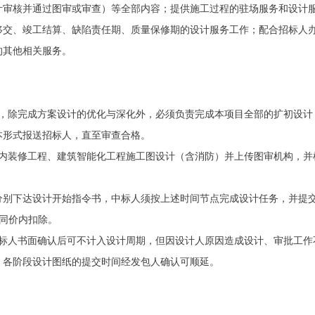
计审核并通过图审或审查）等全部内容；提供施工过程的驻场服务和设计
移交、竣工结算、缺陷责任期、质量保修期的设计服务工作；配合招标人
的其他相关服务。
计，除完成方案设计的优化与深化外，必须负责完成本项目全部的扩初设
本形式报送招标人，直至审查合格。
室内装修工程、建筑智能化工程施工图设计（含消防）并上传图审机构，并
分别下达设计开始指令书，中标人须按上述时间节点完成设计任务，并提
标合同价内扣除。
招标人书面确认后可不计入设计周期，但因设计人原因造成设计、审批工作
，各阶段设计图纸的提交时间经发包人确认可顺延。