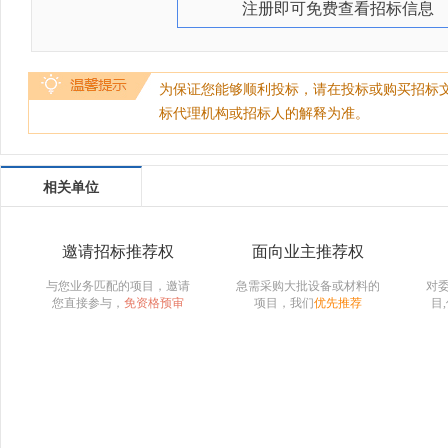
注册即可免费查看招标信息
为保证您能够顺利投标，请在投标或购买招标
标代理机构或招标人的解释为准。
相关单位
邀请招标推荐权
面向业主推荐权
与您业务匹配的项目，邀请
急需采购大批设备或材料的
对
您直接参与，
免资格预审
项目，我们
优先推荐
目