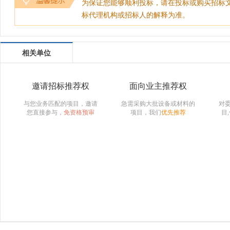
为保证您能够顺利投标，请在投标或购买招标
标代理机构或招标人的解释为准。
相关单位
邀请招标推荐权
面向业主推荐权
与您业务匹配的项目，邀请
急需采购大批设备或材料的
对
您直接参与，
免资格预审
项目，我们
优先推荐
目