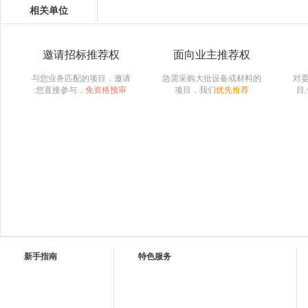
相关单位
邀请招标推荐权
面向业主推荐权
与您业务匹配的项目，邀请
急需采购大批设备或材料的
对
您直接参与，
免资格预审
项目，我们
优先推荐
目
新手指南
特色服务