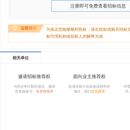
注册即可免费查看招标信息
为保证您能够顺利投标，请在投标或购买招标
标代理机构或招标人的解释为准。
相关单位
邀请招标推荐权
面向业主推荐权
与您业务匹配的项目，邀请
急需采购大批设备或材料的
对
您直接参与，
免资格预审
项目，我们
优先推荐
目