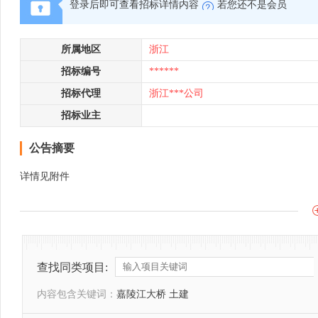
登录后即可查看招标详情内容
若您还不是会员
所属地区
浙江
招标编号
******
招标代理
浙江***公司
招标业主
公告摘要
详情见附件
查找同类项目:
内容包含关键词：
嘉陵江大桥 土建