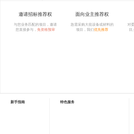
邀请招标推荐权
面向业主推荐权
与您业务匹配的项目，邀请
急需采购大批设备或材料的
对
您直接参与，
免资格预审
项目，我们
优先推荐
目
新手指南
特色服务