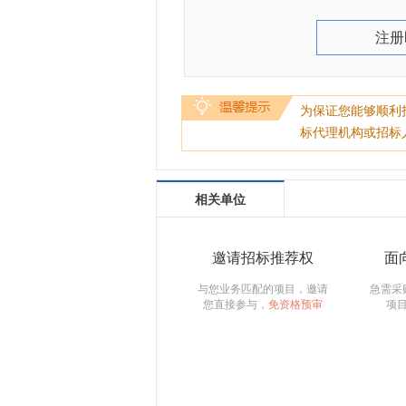
注册
为保证您能够顺利
标代理机构或招标
相关单位
邀请招标推荐权
面
与您业务匹配的项目，邀请
急需采
您直接参与，
免资格预审
项