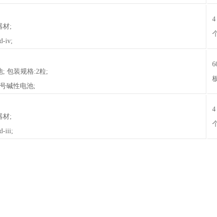
4
器材;
iv;
6
; 包装规格:2粒;
5号碱性电池;
4
器材;
ii;