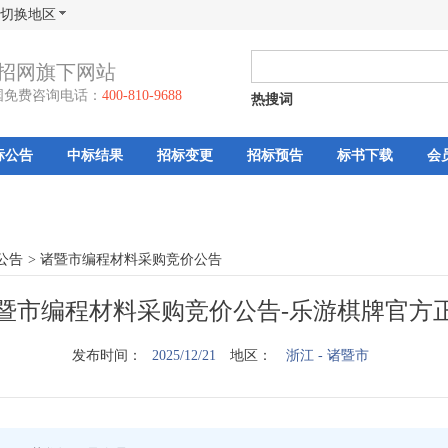
切换地区
招网旗下网站
国免费咨询电话：
400-810-9688
热搜词
标公告
中标结果
招标变更
招标预告
标书下载
会
公告
>
诸暨市编程材料采购竞价公告
暨市编程材料采购竞价公告-乐游棋牌官方
发布时间：
2025/12/21
地区：
浙江
- 诸暨市