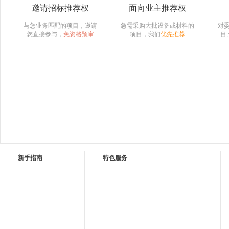
邀请招标推荐权
面向业主推荐权
与您业务匹配的项目，邀请
急需采购大批设备或材料的
对
您直接参与，
免资格预审
项目，我们
优先推荐
目
新手指南
特色服务