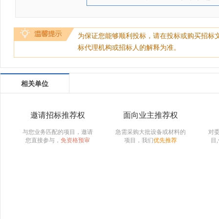
为保证您能够顺利投标，请在投标或购买招标
标代理机构或招标人的解释为准。
相关单位
邀请招标推荐权
面向业主推荐权
与您业务匹配的项目，邀请
急需采购大批设备或材料的
对
您直接参与，
免资格预审
项目，我们
优先推荐
目