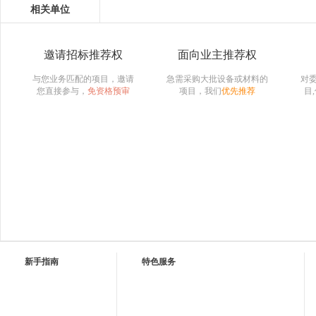
相关单位
邀请招标推荐权
面向业主推荐权
与您业务匹配的项目，邀请
急需采购大批设备或材料的
对
您直接参与，
免资格预审
项目，我们
优先推荐
目
新手指南
特色服务