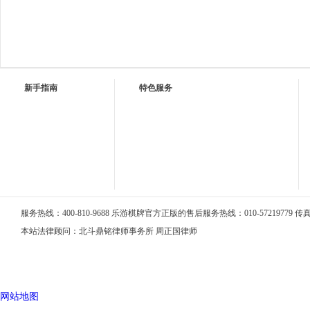
新手指南
特色服务
服务热线：400-810-9688 乐游棋牌官方正版的售后服务热线：010-57219779 传真：0
本站法律顾问：北斗鼎铭律师事务所 周正国律师
网站地图