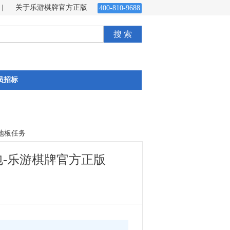
|
关于乐游棋牌官方正版
400-810-9688
搜 索
员招标
地板任务
包-乐游棋牌官方正版