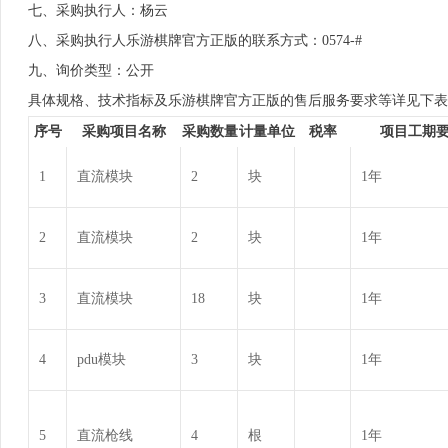
七、采购执行人：杨云
八、采购执行人乐游棋牌官方正版的联系方式：0574-#
九、询价类型：公开
具体规格、技术指标及乐游棋牌官方正版的售后服务要求等详见下表
序号
采购项目名称
采购数量
计量单位
税率
项目工期
1
直流模块
2
块
1年
2
直流模块
2
块
1年
3
直流模块
18
块
1年
4
pdu模块
3
块
1年
5
直流枪线
4
根
1年