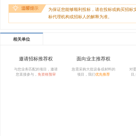
为保证您能够顺利投标，请在投标或购买招标
标代理机构或招标人的解释为准。
相关单位
邀请招标推荐权
面向业主推荐权
与您业务匹配的项目，邀请
急需采购大批设备或材料的
对
您直接参与，
免资格预审
项目，我们
优先推荐
目