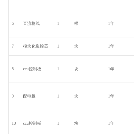
6
直流枪线
1
根
1年
7
模块化集控器
1
块
1年
8
ccu控制板
1
块
1年
9
配电板
1
块
1年
10
ccu控制板
1
块
1年