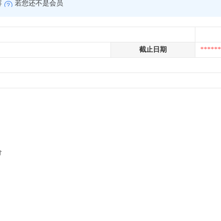
容
若您还不是会员
截止日期
******
价