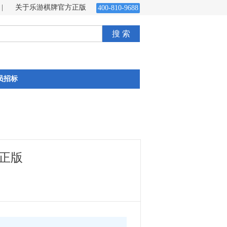
|
关于乐游棋牌官方正版
400-810-9688
搜 索
员招标
方正版