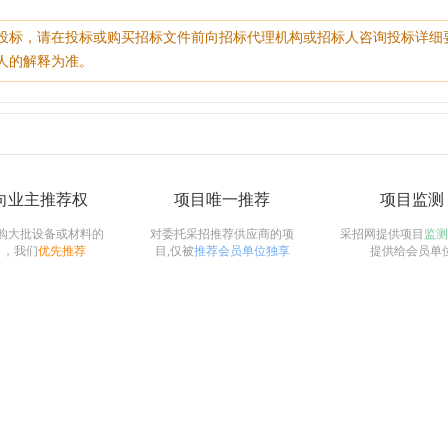
投标，请在投标或购买招标文件前向招标代理机构或招标人咨询投标详细
人的解释为准。
向业主推荐权
项目唯一推荐
项目监测
购大批设备或材料的
对委托采招推荐供应商的项
采招网提供项目
监测
目，我们
优先推荐
目,仅被
推荐会员单位独享
提供给会员单