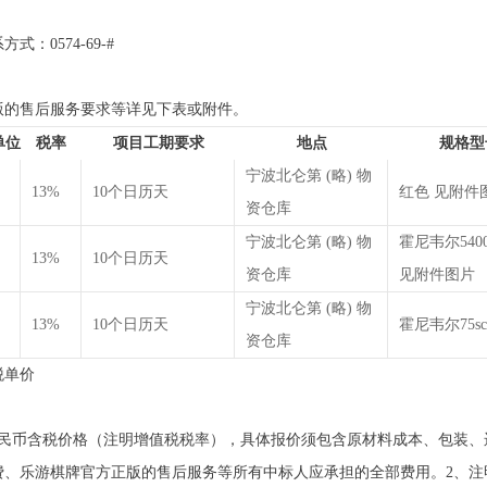
0574-69-#
版的售后服务要求等详见下表或附件。
单位
税率
项目工期要求
地点
规格型
宁波北仑第 (略) 物
13%
10个日历天
红色 见附件
资仓库
宁波北仑第 (略) 物
霍尼韦尔5400/
13%
10个日历天
资仓库
见附件图片
宁波北仑第 (略) 物
13%
10个日历天
霍尼韦尔75sc
资仓库
税单价
人民币含税价格（注明增值税税率），具体报价须包含原材料成本、包装、
费、乐游棋牌官方正版的售后服务等所有中标人应承担的全部费用。2、注