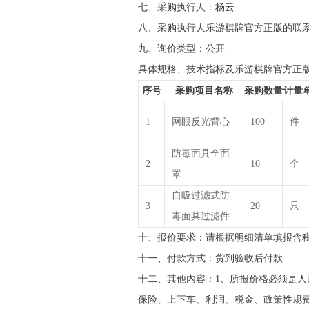
七、采购执行人：杨云
八、采购执行人乐游棋牌官方正版的联系方式：
九、询价类型：公开
具体规格、技术指标及乐游棋牌官方正
序号
采购项目名称
采购数量
计量
1
网眼反光背心
100
件
防毒面具全面
2
10
个
罩
自吸过滤式防
3
20
只
毒面具过滤件
十、报价要求：请根据明细清单填报含
十一、付款方式：货到验收后付款
十二、其他内容：1、所报价格必须是
保险、上下车、利润、税金、政策性规