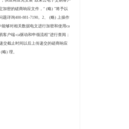
投标），供应商应先安装“政采云电子交易客户
加密的磋商响应文件，“ (略) ”将予以
询400-881-7190。2、 (略) 上操作
中能够对相关数据电文进行加密和使用ca
交易客户端-ca驱动和申领流程”进行查阅；
文件递交截止时间以后上传递交的磋商响应
(略) 理。