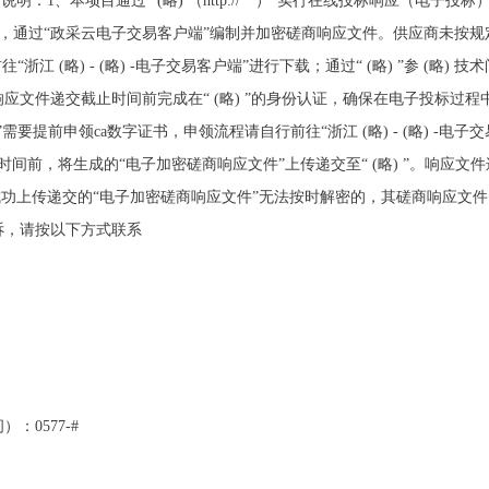
明：1、本项目通过“ (略) （http://**）”实行在线投标响应（电子
要求，通过“政采云电子交易客户端”编制并加密磋商响应文件。供应商未按规定
(略) - (略) -电子交易客户端”进行下载；通过“ (略) ”参 (略) 技术问题详
文件递交截止时间前完成在“ (略) ”的身份认证，确保在电子投标过程
要提前申领ca数字证书，申领流程请自行前往“浙江 (略) - (略) -电子
间前，将生成的“电子加密磋商响应文件”上传递交至“ (略) ”。响应
略) ”成功上传递交的“电子加密磋商响应文件”无法按时解密的，其磋商响应文件 
诉，请按以下方式联系
0577-#