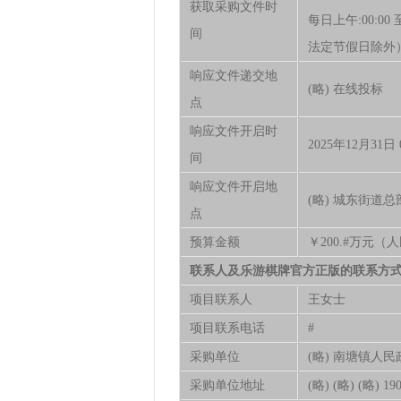
获取采购文件时
每日上午:00:00 至
间
法定节假日除外
响应文件递交地
(略) 在线投标
点
响应文件开启时
2025年12月31日 0
间
响应文件开启地
(略) 城东街道总
点
预算金额
￥200.#万元（
联系人及乐游棋牌官方正版的联系方
项目联系人
王女士
项目联系电话
#
采购单位
(略) 南塘镇人民
采购单位地址
(略) (略) (略) 1