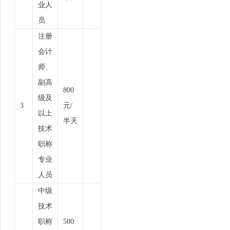
业人
员
注册
会计
师、
副高
800
级及
3
元/
以上
半天
技术
职称
专业
人员
中级
技术
职称
500