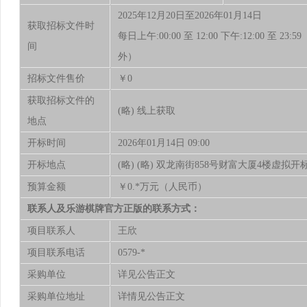
2025年12月20日至2026年01月14日
获取招标文件时
每日上午:00:00 至 12:00 下午:12:00 至
间
外）
招标文件售价
￥0
获取招标文件的
(略) 线上获取
地点
开标时间
2026年01月14日 09:00
开标地点
(略) (略) 双龙南街858号财富大厦4楼虚拟
预算金额
￥0.*万元（人民币）
联系人及乐游棋牌官方正版的联系方式：
项目联系人
王欣
项目联系电话
0579-*
采购单位
详见公告正文
采购单位地址
详情见公告正文