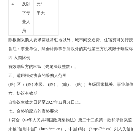
4
及以
元/
下专
半天
业人
员
除根据采购人要求需赴常驻地以外，城市间交通费、住宿费可另行按
备注：事业单位、除会计师事务所以外的其他第三方机构限于响应标
四.入围比例
有效响应方的80%（去尾法取整数）。
五、适用框架协议的采购人范围
(略) 区（ (略) 本级、 (略) 、 (略) 、 (略) ）各级国家机关、事
六、协议有效期
自协议生效之日起至2027年12月31日止。
七、合格响应方的资格要求
1.符合《中华人民共和国政府采购法》第二十二条第一款和浙财采监【
未被“信用中国”（http://**.cn）、中国 (略) （http://