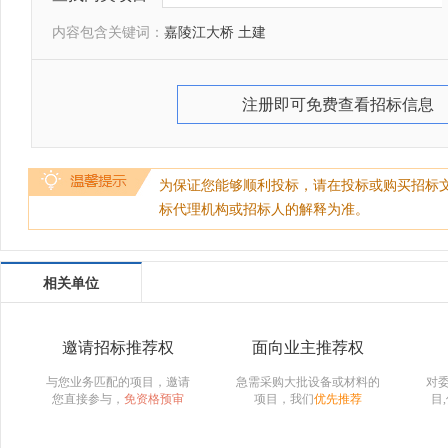
内容包含关键词：
嘉陵江大桥 土建
注册即可免费查看招标信息
为保证您能够顺利投标，请在投标或购买招标
标代理机构或招标人的解释为准。
相关单位
邀请招标推荐权
面向业主推荐权
与您业务匹配的项目，邀请
急需采购大批设备或材料的
对
您直接参与，
免资格预审
项目，我们
优先推荐
目