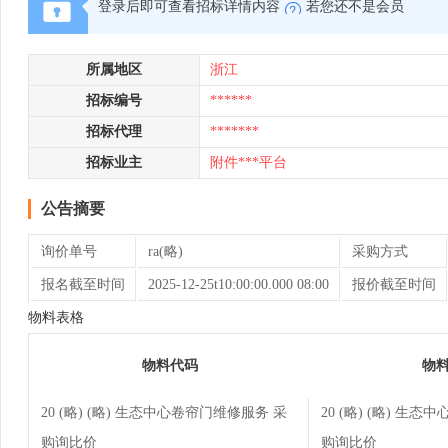
登录后即可查看招标详情内容
若您还不是会员
所属地区
浙江
招标编号
******
招标代理
*******
招标业主
附件***平台
公告摘要
询价单号
ra(略)
采购方式
报名截至时间
2025-12-25t10:00:00.000 08:00
报价截至时间
物料表格
物料代码
物
20 (略) (略) 生态中心卷帘门维修服务 采
20 (略) (略) 生
购询比价
购询比价