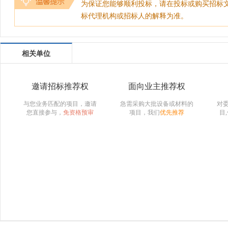
为保证您能够顺利投标，请在投标或购买招标
标代理机构或招标人的解释为准。
相关单位
邀请招标推荐权
面向业主推荐权
与您业务匹配的项目，邀请
急需采购大批设备或材料的
对
您直接参与，
免资格预审
项目，我们
优先推荐
目