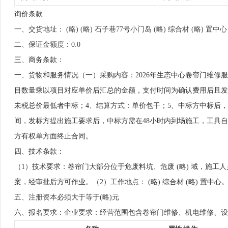
询价条款
一、交货地址： (略) (略) 石子巷77号小门岛 (略) 综合材 (略) 置中心
二、保证金额度：0.0
三、商务条款：
一、货物和服务情况（一）采购内容：2026年生态中心卷帘门维修
目数量乘以项目对应单价后汇总的金额，支付时间为确认费用后且发标
未税总价最低者中标；4、结算方式：单价包干；5、中标方中标后，与
间，发标方提出施工要求后，中标方需在48小时内到场施工，工具自备。
方有权单方面终止合同。
四、技术条款：
（1）技术要求：卷帘门大部分位于危废料坑、危废 (略) 域，施
案，经审批后方可作业。（2）工作地点： (略) 综合材 (略) 置中心
五、注册资本必须大于等于(略)元
六、报名要求：企业要求：经营范围包含卷帘门维修、机电维修、设