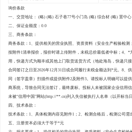
询价条款
一、交货地址： (略) (略) 石子巷77号小门岛 (略) 综合材 (略) 置中心
二、保证金额度：0.0
三、商务条款：
商务条款：1、提供相关的营业执照、资质资料（安全生产检验检测
按附件1清单报价，报价时请上传附件，未税总价最低者中标；4、*
用，快递方式为顺丰或其他上门取货送货方式（地处海岛，快递只接
合同签订之日至2026年12月31日或合同履行未税金额达到*元。8、
同（签字盖章）扫描件或提供附件2及附件3。请投标人明确可以提供
商系统，导致合同无法签订，最终废标。投标人未被国家企业信用信息公示
未被“信用中国”网站(http://**.cn)列入失信被执行人名单（以开标
四、技术条款：
技术条款：1、具体检测内容见附件1；2、检测合格后，检测公司需
五、注册资本必须大于等于*元
六、报名要求：1、提供相关的营业执照、资质资料（安全生产检验检