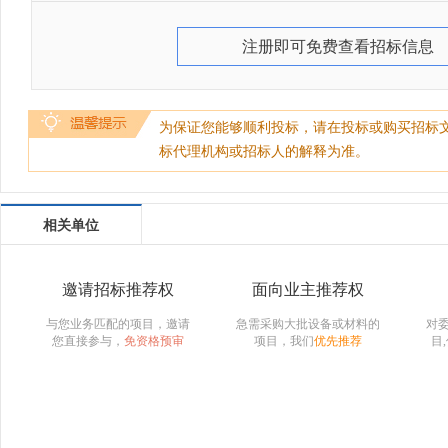
注册即可免费查看招标信息
为保证您能够顺利投标，请在投标或购买招标
标代理机构或招标人的解释为准。
相关单位
邀请招标推荐权
面向业主推荐权
与您业务匹配的项目，邀请
急需采购大批设备或材料的
对
您直接参与，
免资格预审
项目，我们
优先推荐
目