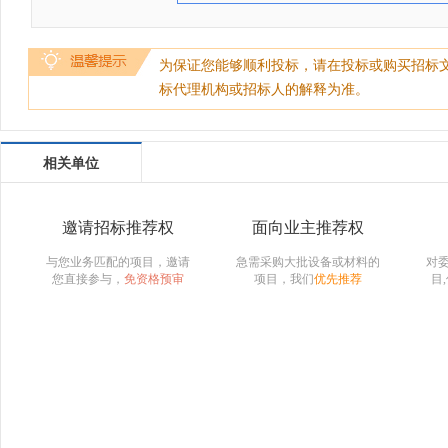
为保证您能够顺利投标，请在投标或购买招标
标代理机构或招标人的解释为准。
相关单位
邀请招标推荐权
面向业主推荐权
与您业务匹配的项目，邀请
急需采购大批设备或材料的
对
您直接参与，
免资格预审
项目，我们
优先推荐
目