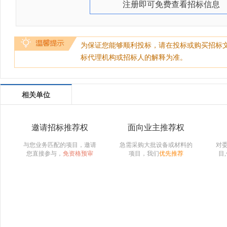
注册即可免费查看招标信息
为保证您能够顺利投标，请在投标或购买招标
标代理机构或招标人的解释为准。
相关单位
邀请招标推荐权
面向业主推荐权
与您业务匹配的项目，邀请
急需采购大批设备或材料的
对
您直接参与，
免资格预审
项目，我们
优先推荐
目