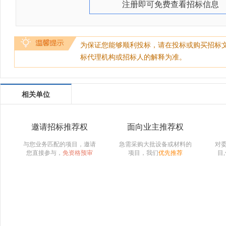
注册即可免费查看招标信息
为保证您能够顺利投标，请在投标或购买招标
标代理机构或招标人的解释为准。
相关单位
邀请招标推荐权
面向业主推荐权
与您业务匹配的项目，邀请
急需采购大批设备或材料的
对
您直接参与，
免资格预审
项目，我们
优先推荐
目