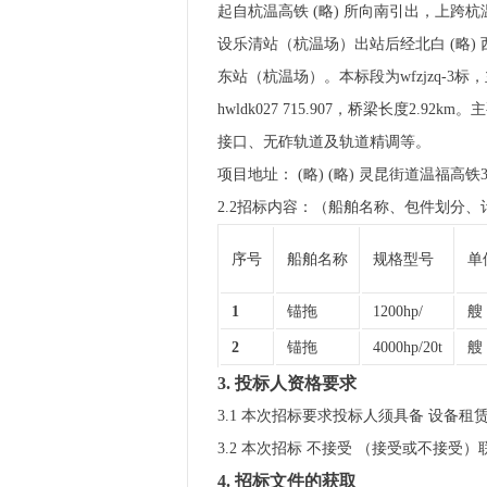
起自杭温高铁 (略) 所向南引出，上跨杭
设乐清站（杭温场）出站后经北白 (略) 
东站（杭温场）。本标段为wfzjzq-3标，主要施
hwldk027 715.907，桥梁长度
接口、无砟轨道及轨道精调等。
项目地址： (略) (略) 灵昆街道温福高
2.2招标内容：（船舶名称、包件划分
序号
船舶名称
规格型号
单
1
锚拖
1200hp/
艘
2
锚拖
4000hp/20t
艘
3. 投标人资格要求
3.1 本次招标要求投标人须具备 设备租
3.2 本次招标 不接受 （接受或不接受
4. 招标文件的获取