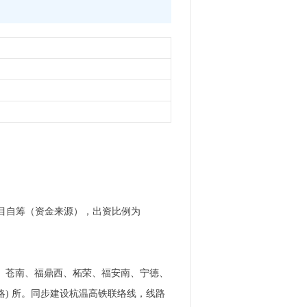
 项目自筹（资金来源），出资比例为
安东平阳、苍南、福鼎西、柘荣、福安南、宁德、
、 (略) 所。同步建设杭温高铁联络线，线路