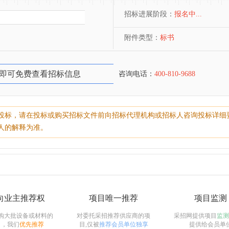
招标进展阶段：
报名中...
附件类型：
标书
即可免费查看招标信息
咨询电话：
400-810-9688
投标，请在投标或购买招标文件前向招标代理机构或招标人咨询投标详细
人的解释为准。
向业主推荐权
项目唯一推荐
项目监测
购大批设备或材料的
对委托采招推荐供应商的项
采招网提供项目
监测
目，我们
优先推荐
目,仅被
推荐会员单位独享
提供给会员单