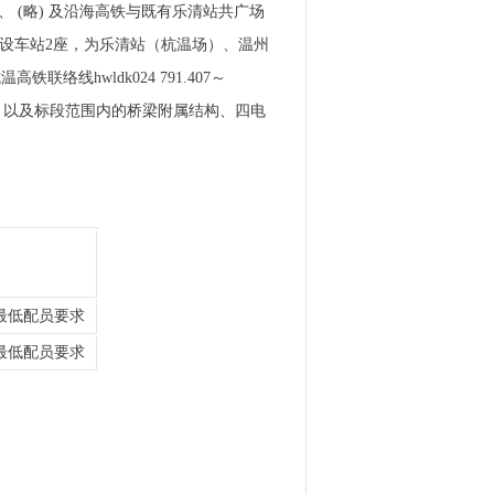
、 (略) 及沿海高铁与既有乐清站共广场
，新设车站2座，为乐清站（杭温场）、温州
铁联络线hwldk024 791.407～
) 基，以及标段范围内的桥梁附属结构、四电
最低配员要求
最低配员要求