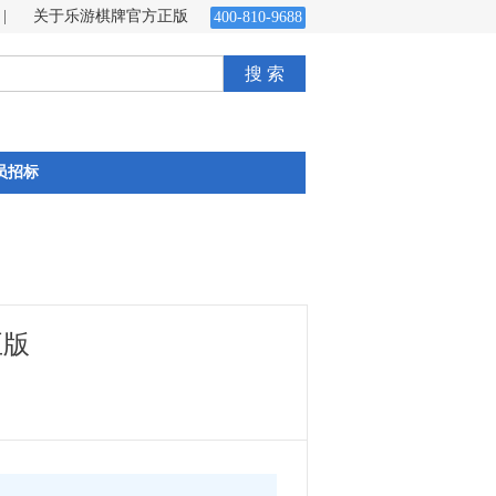
|
关于乐游棋牌官方正版
400-810-9688
搜 索
员招标
正版