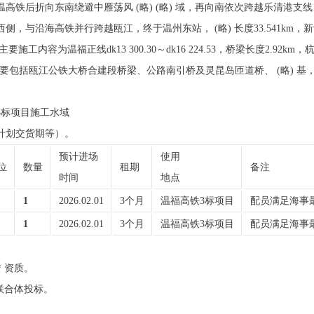
温高铁后折向东南绕避中雁荡风 (略) (略) 域，再向南依次跨越乐清港支线
西侧，与沿海高铁并行跨越瓯江，终于温州东站， (略) 长度33.541km
工内容为温福正线dk13 300.30～dk16 224.53，桥梁长度2.92km，杭温高
2.92km。主要包括瓯江公铁大桥合建段桥梁、公路南引桥及灵昆岛匝道桥、 (略
铁3标项目施工水域
、计划交货期等）。
预计进场
使用
位
数量
租期
备注
时间
地点
1
2026.02.01
3个月
温福高铁3标项目
配员满足海事
1
2026.02.01
3个月
温福高铁3标项目
配员满足海事
赁 资质。
）联合体投标。