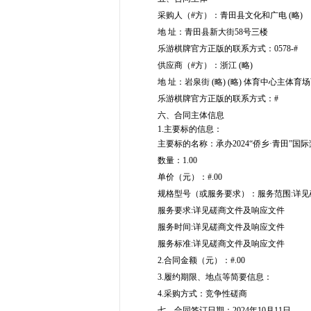
采购人（#方）：青田县文化和广电 (略)
地 址：青田县新大街58号三楼
乐游棋牌官方正版的联系方式：0578-#
供应商（#方）：浙江 (略)
地 址：岩泉街 (略) (略) 体育中心主体育
乐游棋牌官方正版的联系方式：#
六、合同主体信息
1.主要标的信息：
主要标的名称：承办2024“侨乡·青田”国
数量：1.00
单价（元）：#.00
规格型号（或服务要求）：服务范围:详
服务要求:详见磋商文件及响应文件
服务时间:详见磋商文件及响应文件
服务标准:详见磋商文件及响应文件
2.合同金额（元）：#.00
3.履约期限、地点等简要信息：
4.采购方式：竞争性磋商
七、合同签订日期：2024年10月11日