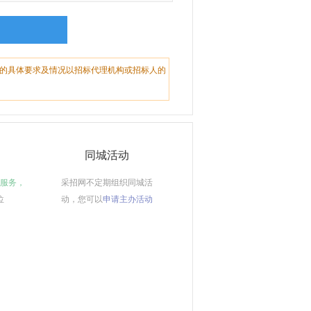
的具体要求及情况以招标代理机构或招标人的
同城活动
服务，
采招网不定期组织同城活
位
动，您可以
申请主办活动