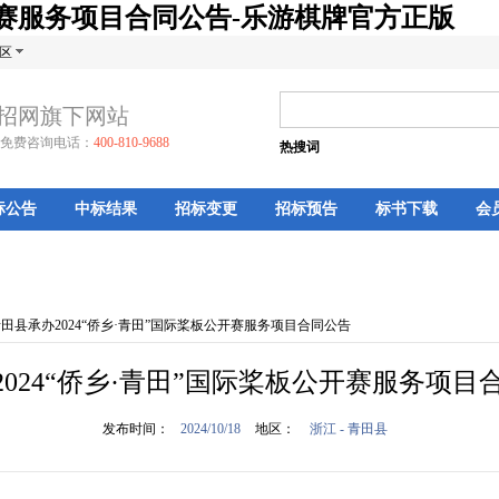
公开赛服务项目合同公告-乐游棋牌官方正版
区
招网旗下网站
免费咨询电话：
400-810-9688
热搜词
标公告
中标结果
招标变更
招标预告
标书下载
会
田县承办2024“侨乡·青田”国际桨板公开赛服务项目合同公告
024“侨乡·青田”国际桨板公开赛服务项目
发布时间：
2024/10/18
地区：
浙江
- 青田县