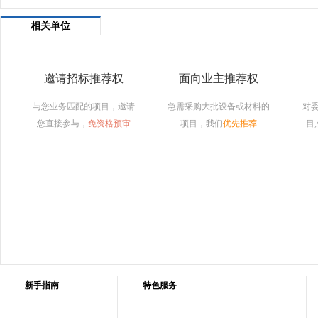
相关单位
邀请招标推荐权
面向业主推荐权
与您业务匹配的项目，邀请
急需采购大批设备或材料的
对
您直接参与，
免资格预审
项目，我们
优先推荐
目
新手指南
特色服务