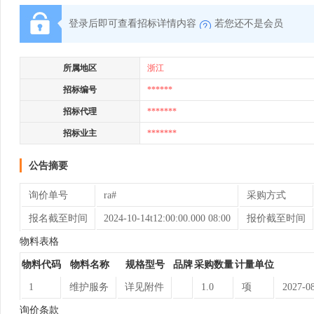
登录后即可查看招标详情内容
若您还不是会员
所属地区
浙江
招标编号
******
招标代理
*******
招标业主
*******
公告摘要
询价单号
ra#
采购方式
报名截至时间
2024-10-14t12:00:00.000 08:00
报价截至时间
物料表格
物料代码
物料名称
规格型号
品牌
采购数量
计量单位
1
维护服务
详见附件
1.0
项
2027-08
询价条款