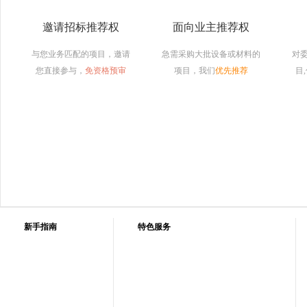
邀请招标推荐权
面向业主推荐权
与您业务匹配的项目，邀请
急需采购大批设备或材料的
对
您直接参与，
免资格预审
项目，我们
优先推荐
目
新手指南
特色服务