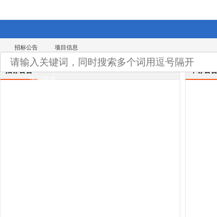
招标公告
项目信息
招标公告
中标公
热门搜索：