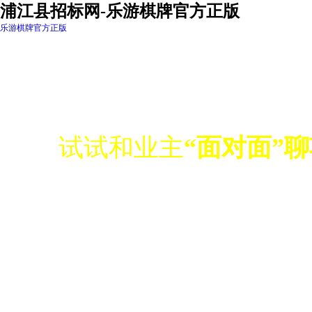
浦江县招标网-乐游棋牌官方正版
乐游棋牌官方正版
深度信息定制,及时信息
试试和业主
“面对面”